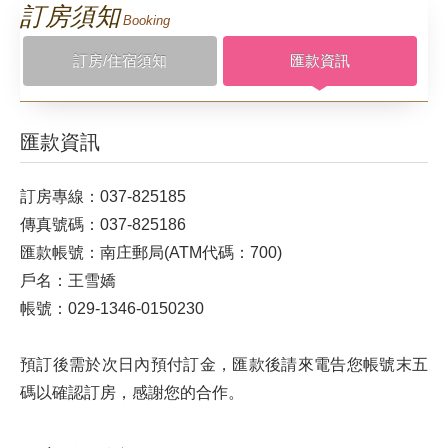
訂房須知
Booking
服務設施
訂房/住宿須知
匯款資訊
相簿剪影
匯款資訊
週邊景點
訂房專線：037-825185
交通位置
傳真號碼：037-825186
匯款帳號：南庄郵局(ATM代碼：700)
優惠訊息
戶名：王雪嬌
帳號：029-1346-0150230
預訂後需於次日內預付訂金，匯款後請來電告您帳號末五
碼以確認訂房，感謝您的合作。