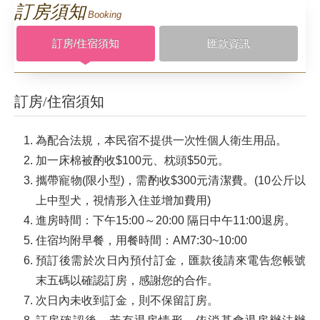
訂房須知
Booking
服務設施
訂房/住宿須知
匯款資訊
相簿剪影
訂房/住宿須知
週邊景點
為配合法規，本民宿不提供一次性個人衛生用品。
交通位置
加一床棉被酌收$100元、枕頭$50元。
攜帶寵物(限小型)，需酌收$300元清潔費。(10公斤以
優惠訊息
上中型犬，視情形入住並增加費用)
進房時間：下午15:00～20:00 隔日中午11:00退房。
住宿均附早餐，用餐時間：AM7:30~10:00
預訂後需於次日內預付訂金，匯款後請來電告您帳號
末五碼以確認訂房，感謝您的合作。
次日內未收到訂金，則不保留訂房。