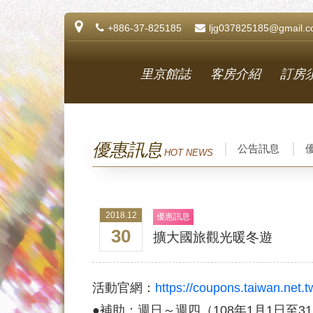
+886-37-825185
ljg037825185@gmail.
里京館誌
客房介紹
訂房
優惠訊息
公告訊息
HOT NEWS
2018.12
優惠訊息
30
擴大國旅觀光暖冬遊
活動官網：
https://coupons.taiwan.net
●補助：週日～週四（108年1月1日至3