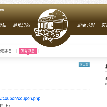
com
須知
服務設施
相簿剪影
週
優惠訊息
所有訊息
回上頁
P
.tw/coupon/coupon.php
1日止）。