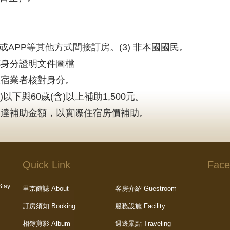
網或APP等其他方式間接訂房。(3) 非本國國民。
傳身分證明文件圖檔
旅宿業者核對身分。
)以下與60歲(含)以上補助1,500元。
未達補助金額，以實際住宿房價補助。
Quick Link
Face
tay
里京館誌 About
客房介紹 Guestroom
訂房須知 Booking
服務設施 Facility
相簿剪影 Album
週邊景點 Traveling