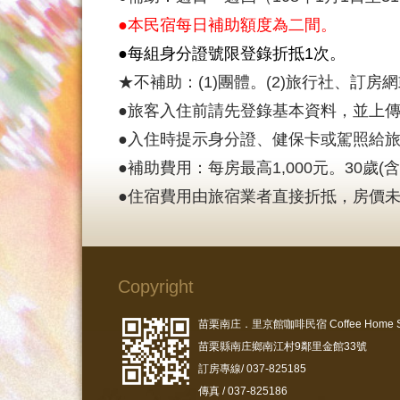
●本民宿每日補助額度為二間。
●每組身分證號限登錄折抵1次。
★不補助：(1)團體。(2)旅行社、訂房
●旅客入住前請先登錄基本資料，並上
●入住時提示身分證、健保卡或駕照給
●補助費用：每房最高1,000元。30歲(含
●住宿費用由旅宿業者直接折抵，房價
Copyright
苗栗南庄．里京館咖啡民宿 Coffee Home S
苗栗縣南庄鄉南江村9鄰里金館33號
訂房專線/ 037-825185
傳真 / 037-825186