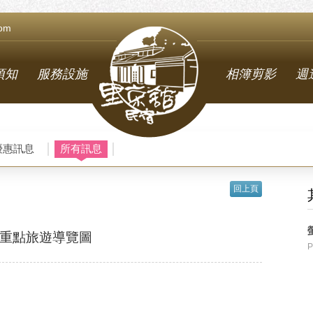
com
須知
服務設施
相簿剪影
週
優惠訊息
所有訊息
回上頁
重點旅遊導覽圖
P