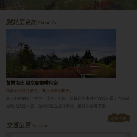
服務設施
關於里京館
About Us
相簿剪影
週邊景點
交通位置
苗栗南庄 里京館咖啡民宿
優惠訊息
踏著石板路往前走，進入蒼翠的世界。
令人心醉的百年古舍、花木、石板，以最自然素雅的方式造景，同時融
合歐式浪漫木屋，在南庄建立品味獨特、優質的咖啡民宿。
詳細內容
交通位置
Location