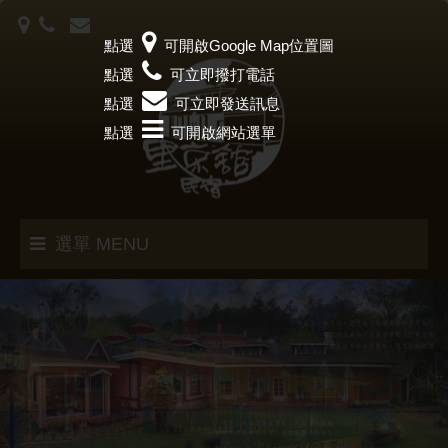
點選
可開啟Google Map位置圖
點選
可立即撥打電話
點選
可立即發送訊息
點選
可開啟網站選單
選單 MENU
里京館誌
客房介紹
訂房須知